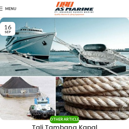
MENU
16
SEP
OTHER ARTICLE
Tali Tambang Kapal