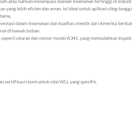
hi atau bahkan melampaui standar keamanan tertinggi di industri
g lebih efisien dan aman. Ini ideal untuk aplikasi sling tunggal 
utama.
estasi dalam keamanan dan kualitas otentik dari Amerika Serikat.
mal di bawah beban.
 seperti ukuran dan nomor model A341, yang memudahkan inspeksi
sertifikasi resmi untuk nilai WLL yang spesifik.