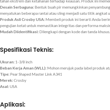
tahan ekstrem dan ketahanan terhadap keausan. Produk ini memenu
Desain Serbaguna:
Bentuk buah pir memungkinkan penyambungan yan
menyatukan beberapa rantai atau sling menjadi satu titik angkat 
Produk Asli Crosby USA:
Membeli produk ini berarti Anda berinv
pengujian ketat untuk memastikan integritas dan performa maksi
Mudah Diidentifikasi:
Dilengkapi dengan kode dan tanda khusus,
Spesifikasi Teknis:
Ukuran:
1-3/8 inch
Beban Kerja Aman (WLL):
Mohon merujuk pada label produk atau 
Tipe:
Pear Shaped Master Link A341
Merek:
Crosby
Asal:
USA
Aplikasi: