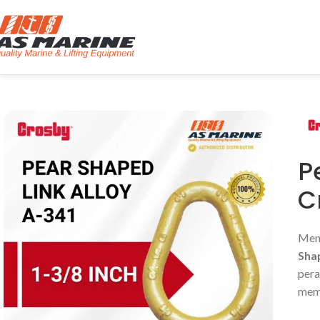
P
C
Menc
Sha
pera
mema