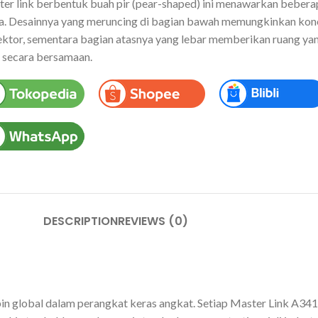
er link berbentuk buah pir (pear-shaped) ini menawarkan bebera
a. Desainnya yang meruncing di bagian bawah memungkinkan konek
ktor, sementara bagian atasnya yang lebar memberikan ruang ya
) secara bersamaan.
DESCRIPTION
REVIEWS (0)
n global dalam perangkat keras angkat. Setiap Master Link A341 d