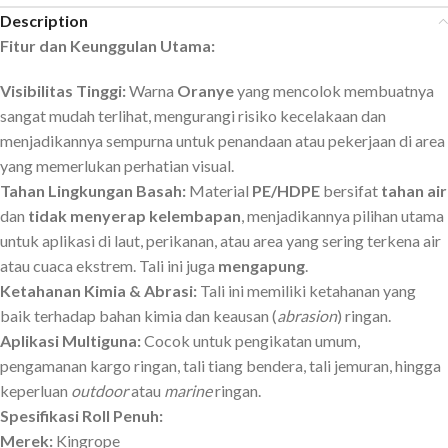
Description
Fitur dan Keunggulan Utama:
Visibilitas Tinggi:
Warna
Oranye
yang mencolok membuatnya
sangat mudah terlihat, mengurangi risiko kecelakaan dan
menjadikannya sempurna untuk penandaan atau pekerjaan di area
yang memerlukan perhatian visual.
Tahan Lingkungan Basah:
Material
PE/HDPE
bersifat
tahan air
dan
tidak menyerap kelembapan
, menjadikannya pilihan utama
untuk aplikasi di laut, perikanan, atau area yang sering terkena air
atau cuaca ekstrem. Tali ini juga
mengapung
.
Ketahanan Kimia & Abrasi:
Tali ini memiliki ketahanan yang
baik terhadap bahan kimia dan keausan (
abrasion
) ringan.
Aplikasi Multiguna:
Cocok untuk pengikatan umum,
pengamanan kargo ringan, tali tiang bendera, tali jemuran, hingga
keperluan
outdoor
atau
marine
ringan.
Spesifikasi Roll Penuh:
Merek:
Kingrope