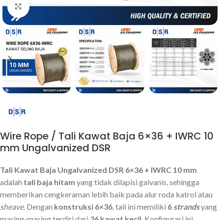
Click to enlarge
Wire Rope / Tali Kawat Baja 6×36 + IWRC 10
mm Ungalvanized DSR
Tali Kawat Baja Ungalvanized DSR 6×36 + IWRC 10 mm
adalah
tali baja hitam
yang tidak dilapisi galvanis, sehingga
memberikan cengkeraman lebih baik pada alur roda katrol atau
sheave
. Dengan
konstruksi 6×36
, tali ini memiliki
6
strands
yang
masing-masing terdiri dari
36 kawat kecil
. Konfigurasi ini