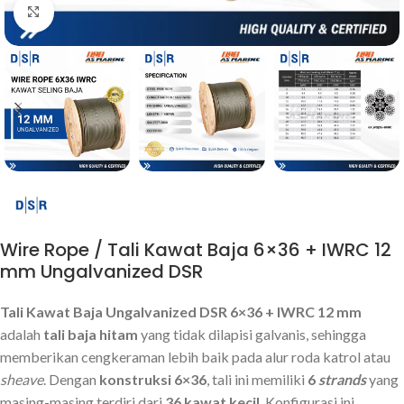
Click to enlarge
Wire Rope / Tali Kawat Baja 6×36 + IWRC 12
mm Ungalvanized DSR
Tali Kawat Baja Ungalvanized DSR 6×36 + IWRC 12 mm
adalah
tali baja hitam
yang tidak dilapisi galvanis, sehingga
memberikan cengkeraman lebih baik pada alur roda katrol atau
sheave
. Dengan
konstruksi 6×36
, tali ini memiliki
6
strands
yang
masing-masing terdiri dari
36 kawat kecil
. Konfigurasi ini