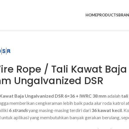
HOME
PRODUCTS
BRA
ire Rope / Tali Kawat Baj
m Ungalvanized DSR
i Kawat Baja Ungalvanized DSR 6×36 + IWRC 38 mm
adalah
tal
ngga memberikan cengkeraman lebih baik pada alur roda katrol a
iliki
6
strands
yang masing-masing terdiri dari
36 kawat kecil
. K
l untuk aplikasi yang membutuhkan banyak gerakan berulang, sepe