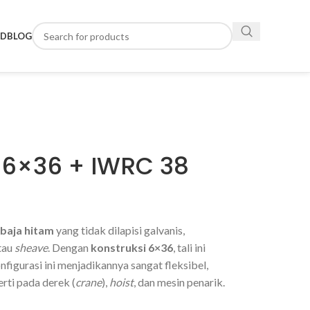
ND
BLOG
a 6×36 + IWRC 38
i baja hitam
yang tidak dilapisi galvanis,
tau
sheave
. Dengan
konstruksi 6×36
, tali ini
onfigurasi ini menjadikannya sangat fleksibel,
rti pada derek (
crane
),
hoist
, dan mesin penarik.