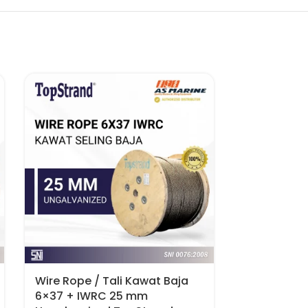
Wire Rope / Tali Kawat Baja
Wire Rope /
6×37 + IWRC 25 mm
6×37 + IW