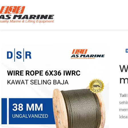
W
m
Tal
sehi
mem
idea