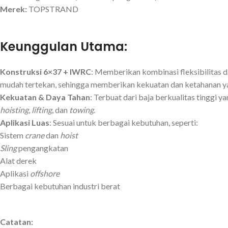
Merek:
TOPSTRAND
Keunggulan Utama:
Konstruksi 6×37 + IWRC
: Memberikan kombinasi fleksibilitas d
mudah tertekan, sehingga memberikan kekuatan dan ketahanan ya
Kekuatan & Daya Tahan
: Terbuat dari baja berkualitas tinggi
hoisting
,
lifting
, dan
towing
.
Aplikasi Luas
: Sesuai untuk berbagai kebutuhan, seperti:
Sistem
crane
dan
hoist
Sling
pengangkatan
Alat derek
Aplikasi
offshore
Berbagai kebutuhan industri berat
Catatan: