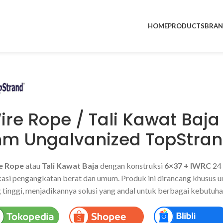
HOME
PRODUCTS
BRA
ire Rope / Tali Kawat Baj
m Ungalvanized TopStra
e Rope
atau
Tali Kawat Baja
dengan konstruksi
6×37 + IWRC
24 
kasi pengangkatan berat dan umum. Produk ini dirancang khusus
 tinggi, menjadikannya solusi yang andal untuk berbagai kebutuhan